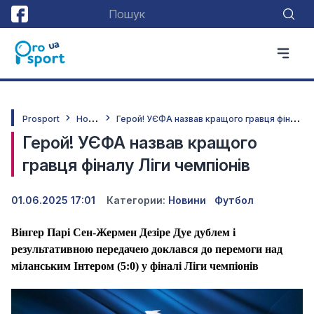
Н
овини
Г
ерой! УЄФА назвав кращого гравця фіналу Ліги чемпіонів
Prosport
Герой! УЄФА назвав кращого
гравця фіналу Ліги чемпіонів
01.06.2025 17:01
Категории:
Новини
Футбол
Вінгер Парі Сен-Жермен Дезіре Дуе дублем і
результативною передачею доклався до перемоги над
міланським Інтером (5:0) у фіналі Ліги чемпіонів