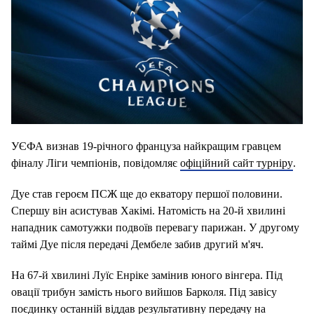
УЄФА визнав 19-річного француза найкращим гравцем
фіналу Ліги чемпіонів, повідомляє
офіційний сайт турніру
.
Дуе став героєм ПСЖ ще до екватору першої половини.
Спершу він асистував Хакімі. Натомість на 20-й хвилині
нападник самотужки подвоїв перевагу парижан. У другому
таймі Дуе після передачі Дембеле забив другий м'яч.
На 67-й хвилині Луїс Енріке замінив юного вінгера. Під
овації трибун замість нього вийшов Барколя. Під завісу
поєдинку останній віддав результативну передачу на