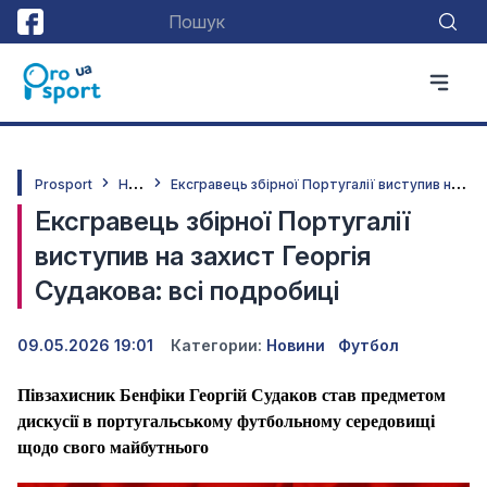
Н
овини
Е
ксгравець збірної Португалії виступив на захист Георгія Судакова: всі подробиці
Prosport
Ексгравець збірної Португалії
виступив на захист Георгія
Судакова: всі подробиці
09.05.2026 19:01
Категории:
Новини
Футбол
Півзахисник Бенфіки Георгій Судаков став предметом
дискусії в португальському футбольному середовищі
щодо свого майбутнього