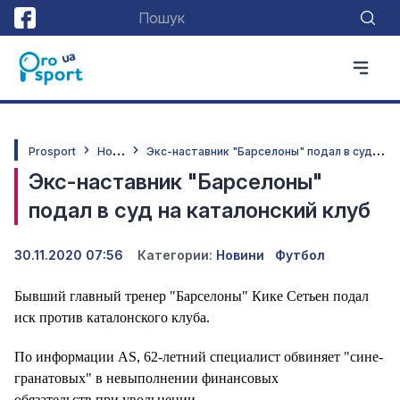
Н
овини
Э
кс-наставник "Барселоны" подал в суд на каталонский клуб
Prosport
Экс-наставник "Барселоны"
подал в суд на каталонский клуб
30.11.2020 07:56
Категории:
Новини
Футбол
Бывший главный тренер "Барселоны" Кике Сетьен подал
иск против каталонского клуба.
По информации AS, 62-летний специалист обвиняет "сине-
гранатовых" в невыполнении финансовых
обязательств при увольнении.