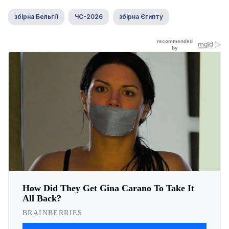
збірна Бельгії
ЧС-2026
збірна Єгипту