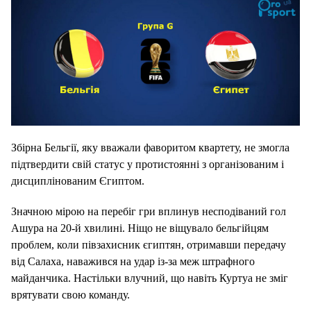
Збірна Бельгії, яку вважали фаворитом квартету, не змогла
підтвердити свій статус у протистоянні з організованим і
дисциплінованим Єгиптом.
Значною мірою на перебіг гри вплинув несподіваний гол
Ашура на 20-й хвилині. Ніщо не віщувало бельгійцям
проблем, коли півзахисник єгиптян, отримавши передачу
від Салаха, наважився на удар із-за меж штрафного
майданчика. Настільки влучний, що навіть Куртуа не зміг
врятувати свою команду.