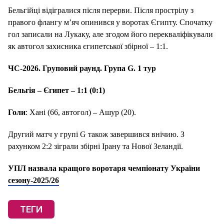
Бельгійці відігралися після перерви. Після прострілу з
правого флангу м’яч опинився у воротах Єгипту. Спочатку
гол записали на Лукаку, але згодом його перекваліфікували
як автогол захисника єгипетської збірної – 1:1.
ЧС-2026. Груповий раунд. Група G. 1 тур
Бельгія – Єгипет – 1:1 (0:1)
Голи
: Хані (66, автогол) – Ашур (20).
Другий матч у групі G також завершився внічию. З
рахунком 2:2 зіграли збірні Ірану та Нової Зеландії.
УПЛ назвала кращого воротаря чемпіонату України
сезону-2025/26
ТЕГИ