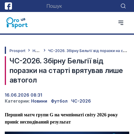
Н
овини
Ч
С-2026. Збірну Бельгії від поразки на старті врятував лише автогол
Prosport
ЧС-2026. Збірну Бельгії від
поразки на старті врятував лише
автогол
16.06.2026 08:31
Категории:
Новини
Футбол
ЧС-2026
Перший матч групи G на чемпіонаті світу 2026 року
приніс несподіваний результат