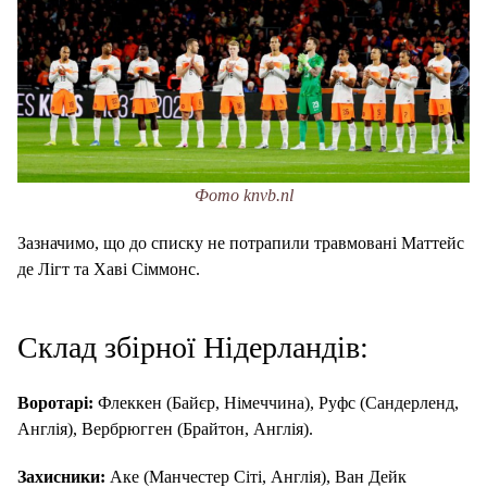
Фото knvb.nl
Зазначимо, що до списку не потрапили травмовані Маттейс
де Лігт та Хаві Сіммонс.
Склад збірної Нідерландів:
Воротарі:
Флеккен (Байєр, Німеччина), Руфс (Сандерленд,
Англія), Вербрюгген (Брайтон, Англія).
Захисники:
Аке (Манчестер Сіті, Англія), Ван Дейк