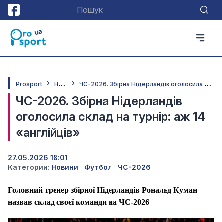
Н
овини
Ч
С-2026. Збірна Нідерландів оголосила склад на турнір: аж 14 «англійців»
Prosport
ЧС-2026. Збірна Нідерландів
оголосила склад на турнір: аж 14
«англійців»
27.05.2026 18:01
Категории:
Новини
Футбол
ЧС-2026
Головний тренер збірної Нідерландів Рональд Куман
назвав склад своєї команди на ЧС-2026