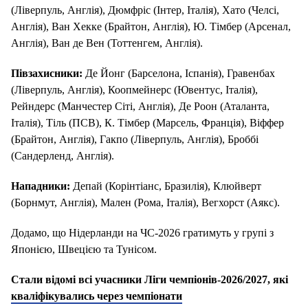
(Ліверпуль, Англія), Дюмфріс (Інтер, Італія), Хато (Челсі,
Англія), Ван Хекке (Брайтон, Англія), Ю. Тімбер (Арсенал,
Англія), Ван де Вен (Тоттенгем, Англія).
Півзахисники:
Де Йонг (Барселона, Іспанія), Гравенбах
(Ліверпуль, Англія), Коопмейнерс (Ювентус, Італія),
Рейндерс (Манчестер Сіті, Англія), Де Роон (Аталанта,
Італія), Тіль (ПСВ), К. Тімбер (Марсель, Франція), Віффер
(Брайтон, Англія), Гакпо (Ліверпуль, Англія), Броббі
(Сандерленд, Англія).
Нападники:
Депай (Корінтіанс, Бразилія), Клюйверт
(Борнмут, Англія), Мален (Рома, Італія), Вегхорст (Аякс).
Додамо, що Нідерланди на ЧС-2026 гратимуть у групі з
Японією, Швецією та Тунісом.
Стали відомі всі учасники Ліги чемпіонів-2026/2027, які
кваліфікувались через чемпіонати