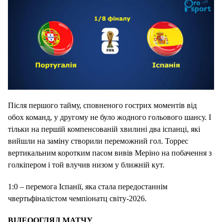
Після першого тайму, сповненого гострих моментів від
обох команд, у другому не було жодного гольового шансу. І
тільки на першій компенсованій хвилині два іспанці, які
вийшли на заміну створили переможний гол. Торрес
вертикальним коротким пасом вивів Меріно на побачення з
голкіпером і той влучив низом у ближній кут.
1:0 – перемога Іспанії, яка стала передостаннім
чвертьфіналістом чемпіонатц світу-2026.
ВІДЕООГЛЯД МАТЧУ