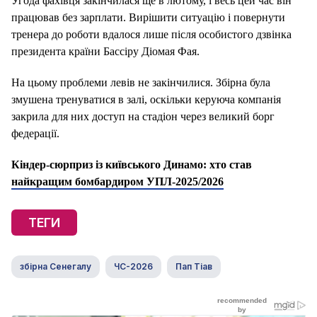
Угода фахівця закінчилася ще в лютому, і весь цей час він
працював без зарплати. Вирішити ситуацію і повернути
тренера до роботи вдалося лише після особистого дзвінка
президента країни Бассіру Діомая Фая.
На цьому проблеми левів не закінчилися. Збірна була
змушена тренуватися в залі, оскільки керуюча компанія
закрила для них доступ на стадіон через великий борг
федерації.
Кіндер-сюрприз із київського Динамо: хто став
найкращим бомбардиром УПЛ-2025/2026
ТЕГИ
збірна Сенегалу
ЧС-2026
Пап Тіав