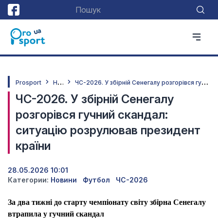
Н
овини
Ч
С-2026. У збірній Сенегалу розгорівся гучний скандал: ситуацію розрулював президент країни
Prosport
ЧС-2026. У збірній Сенегалу
розгорівся гучний скандал:
ситуацію розрулював президент
країни
28.05.2026 10:01
Категории:
Новини
Футбол
ЧС-2026
За два тижні до старту чемпіонату світу збірна Сенегалу
втрапила у гучний скандал