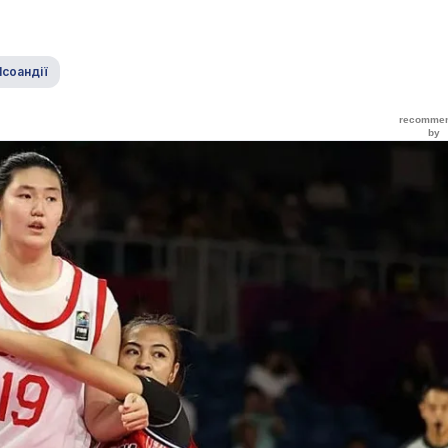
Ісоандії