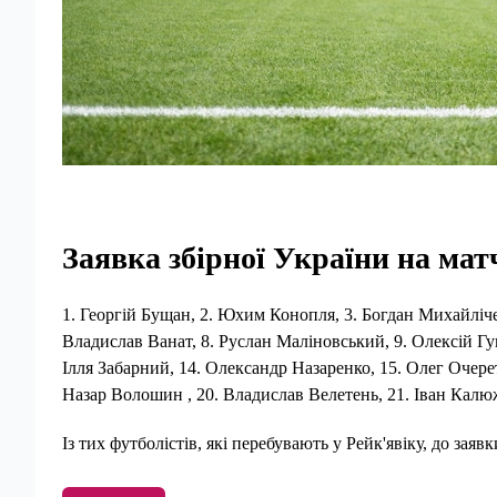
Заявка збірної України на мат
1. Георгій Бущан, 2. Юхим Конопля, 3. Богдан Михайліче
Владислав Ванат, 8. Руслан Маліновський, 9. Олексій Гу
Ілля Забарний, 14. Олександр Назаренко, 15. Олег Очерет
Назар Волошин , 20. Владислав Велетень, 21. Іван Калю
Із тих футболістів, які перебувають у Рейк'явіку, до за