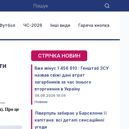
Футбол
ЧС-2026
Інші види
Гаряча кнопка
СТРІЧКА НОВИН
ти
Вже мінус 1 456 610 : Генштаб ЗСУ
назвав свіжі дані втрат
загарбників за час їхнього
вторгнення в Україну
08.08.2026 14:04
Новини
я —
). Про це
Ліверпуль забирає у Барселони її
капітана: всі деталі сенсаційної
угоди