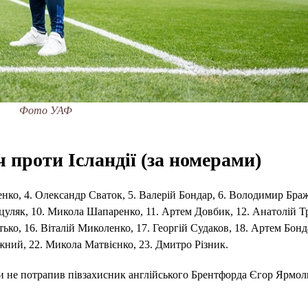
Фото УАФ
ч проти Ісландії (за номерами)
нко, 4. Олександр Сваток, 5. Валерій Бондар, 6. Володимир Браж
цуляк, 10. Микола Шапаренко, 11. Артем Довбик, 12. Анатолій Тр
ько, 16. Віталій Миколенко, 17. Георгій Судаков, 18. Артем Бонд
жний, 22. Микола Матвієнко, 23. Дмитро Різник.
явки не потрапив півзахисник англійського Брентфорда Єгор Ярмо