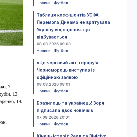
Новини
Футбол
Таблиця коефіцієнтів УЄФА.
Перемога Динамо не врятувала
Україну від падіння: що
відбувається
08.08.2026 09:03
Новини
Футбол
«Це черговий акт терору!»
Чорноморець виступив із
офіційною заявою
08.08.2026 08:01
ко, 7.
Новини
Футбол
убін, 13.
аренко, 19.
Бразилець та українець! Зоря
підписала двох новачків
07.08.2026 20:01
люк.
Новини
Футбол
Кінець історії: Реал та Вінісіус