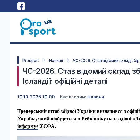
Prosport
Новини
ЧС-2026. Став відомий склад збірн
ЧС-2026. Став відомий склад збі
Ісландії: офіційні деталі
10.10.2025 10:00
Категории:
Новини
Тренерський штаб збірної України визначився з офіц
Україна, який відбудеться в Рейк'явіку на стадіоні «
інформує
УЄФА.