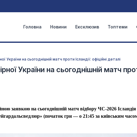
Головна
Новини
Ексклюзив
Топтеми
ої України на сьогоднішній матч проти Ісландії: офіційні деталі
рної України на сьогоднішній матч про
ійною заявкою на сьогоднішній матч відбору ЧС-2026 Ісланді
Лейгардальсведлюр» (початок гри — о 21:45 за київським часом