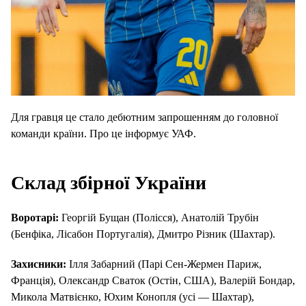
Для гравця це стало дебютним запрошенням до головної
команди країни. Про це інформує УАФ.
Склад збірної України
Воротарі:
Георгій Бущан (Полісся), Анатолій Трубін
(Бенфіка, Лісабон Португалія), Дмитро Різник (Шахтар).
Захисники:
Ілля Забарний (Парі Сен-Жермен Париж,
Франція), Олександр Сваток (Остін, США), Валерій Бондар,
Микола Матвієнко, Юхим Конопля (усі — Шахтар),