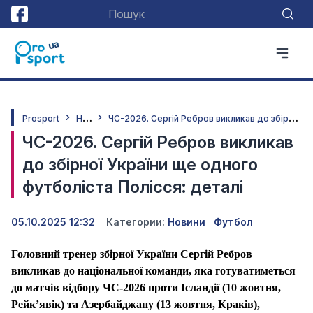
Н
овини
Ч
С-2026. Сергій Ребров викликав до збірної України ще одного футболіста Полісся: деталі
Prosport
ЧС-2026. Сергій Ребров викликав
до збірної України ще одного
футболіста Полісся: деталі
05.10.2025 12:32
Категории:
Новини
Футбол
Головний тренер збірної України Сергій Ребров
викликав до національної команди, яка готуватиметься
до матчів відбору ЧС-2026 проти Ісландії (10 жовтня,
Рейк’явік) та Азербайджану (13 жовтня, Краків),