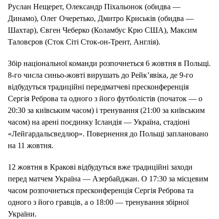
Руслан Нещерет, Олександр Піхальонок (обидва —
Динамо), Олег Очеретько, Дмитро Криськів (обидва —
Шахтар), Євген Чеберко (Коламбус Крю США), Максим
Таловєров (Сток Сіті Сток-он-Трент, Англія).
Збір національної команди розпочнеться 6 жовтня в Польщі.
8-го числа синьо-жовті вирушать до Рейк’явіка, де 9-го
відбудуться традиційні передматчеві пресконференція
Сергія Реброва та одного з його футболістів (початок — о
20:30 за київським часом) і тренування (21:00 за київським
часом) на арені поєдинку Ісландія — Україна, стадіоні
«Лейгардальсведлюр». Повернення до Польщі заплановано
на 11 жовтня.
12 жовтня в Кракові відбудуться вже традиційні заходи
перед матчем Україна — Азербайджан. О 17:30 за місцевим
часом розпочнеться пресконференція Сергія Реброва та
одного з його гравців, а о 18:00 — тренування збірної
України.