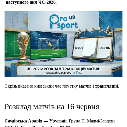
наступного дня
ЧС-2026.
Скрізь вказано київський час початку матчів і
трансляцій
.
Розклад матчів на 16 червня
Саудівська Аравія — Уругвай.
Група Н. Маямі-Ґарденс