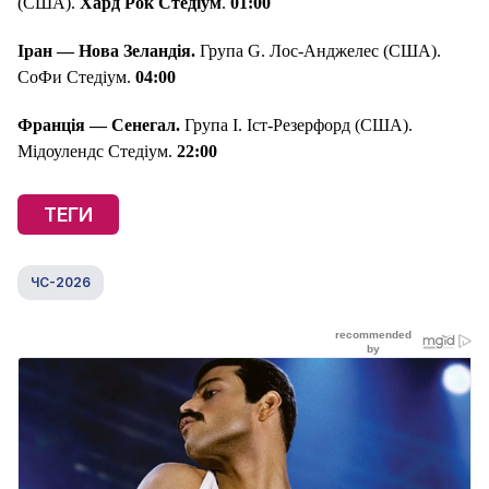
(США).
Хард Рок Стедіум
.
01:00
Іран
—
Нова Зеландія
.
Група G. Лос-Анджелес (США).
СоФи Стедіум.
04:00
Франція — Сенегал.
Група І. Іст-Резерфорд (США).
Мідоулендс Стедіум.
22:00
ТЕГИ
ЧС-2026