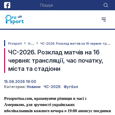
Н
овини
Ч
С-2026. Розклад матчів на 16 червня: трансляції, час початку, міста та стадіони
Prosport
ЧС-2026. Розклад матчів на 16
червня: трансляції, час початку,
міста та стадіони
15.06.2026 19:00
Категории:
Новини
ЧС-2026
Футбол
Prosportua
.
com
, враховуючи різницю в часі з
Америкою,
для зручності українських
вболівальників
кожного вечора о 19:00 анонсує
поєдинки