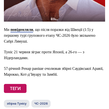
Ми
повідомляли
, що після поразки від Швеції (1:5) у
першому турі групового етапу ЧС-2026 було звільнено
Сабрі Лямуші.
Туніс 21 червня зіграє проти Японії, а 26-го — з
Нідерландами.
57-річний Ренар раніше очолював збірні Саудівської Аравії,
Марокко, Кот-д’Івуару та Замбії.
ТЕГИ
збірна Тунісу
ЧС-2026