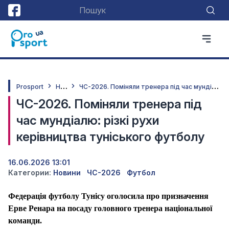
Н
овини
Ч
С-2026. Поміняли тренера під час мундіалю: різкі рухи керівництва туніського футболу
Prosport
ЧС-2026. Поміняли тренера під
час мундіалю: різкі рухи
керівництва туніського футболу
16.06.2026 13:01
Категории:
Новини
ЧС-2026
Футбол
Федерація футболу Тунісу оголосила про призначення
Ерве Ренара на посаду головного тренера національної
команди.