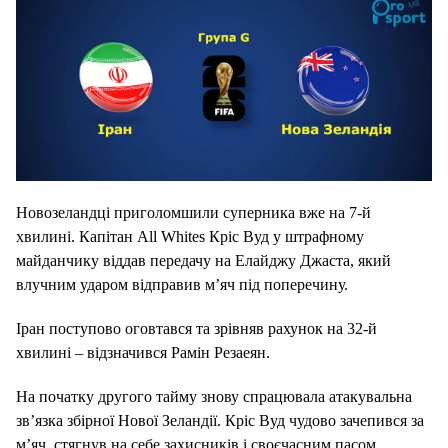
Новозеландці приголомшили суперника вже на 7-й
хвилині. Капітан All Whites Кріс Вуд у штрафному
майданчику віддав передачу на Елайджу Джаста, який
влучним ударом відправив м’яч під поперечину.
Іран поступово оговтався та зрівняв рахунок на 32-й
хвилині – відзначився Рамін Резаеян.
На початку другого тайму знову спрацювала атакувальна
зв’язка збірної Нової Зеландії. Кріс Вуд чудово зачепився за
м’яч, стягнув на себе захисників і своєчасним пасом