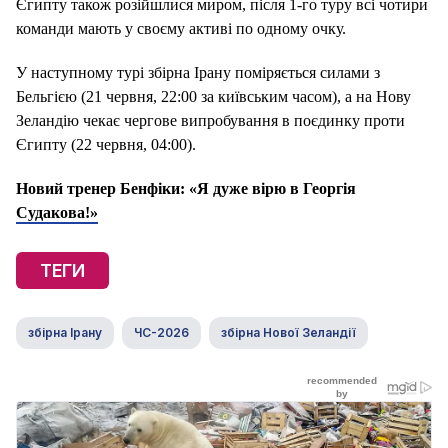
Єгипту також розійшлися миром, після 1-го туру всі чотири
команди мають у своєму активі по одному очку.
У наступному турі збірна Ірану поміряється силами з
Бельгією (21 червня, 22:00 за київським часом), а на Нову
Зеландію чекає чергове випробування в поєдинку проти
Єгипту (22 червня, 04:00).
Новий тренер Бенфіки: «Я дуже вірю в Георгія
Судакова!»
ТЕГИ
збірна Ірану
ЧС-2026
збірна Нової Зеландії