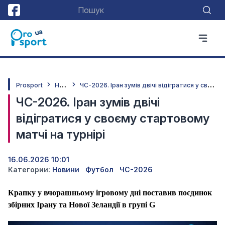
Н
овини
Ч
С-2026. Іран зумів двічі відігратися у своєму стартовому матчі на турнірі
Prosport
ЧС-2026. Іран зумів двічі
відігратися у своєму стартовому
матчі на турнірі
16.06.2026 10:01
Категории:
Новини
Футбол
ЧС-2026
Крапку у вчорашньому ігровому дні поставив поєдинок
збірних Ірану та Нової Зеландії в групі G