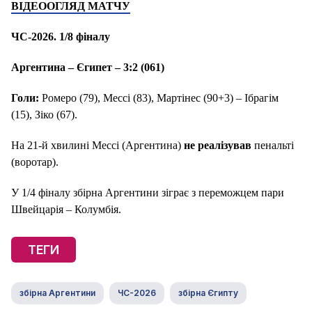
ВІДЕООГЛЯД МАТЧУ
ЧС-2026. 1/8 фіналу
Аргентина – Єгипет – 3:2 (061)
Голи:
Ромеро (79), Мессі (83), Мартінес (90+3) – Ібрагім
(15), Зіко (67).
На 21-й хвилині Мессі (Аргентина)
не реалізував
пенальті
(воротар).
У 1/4 фіналу збірна Аргентини зіграє з переможцем пари
Швейцарія – Колумбія.
ТЕГИ
збірна Аргентини
ЧС-2026
збірна Єгипту