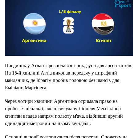
Поєдинок у Атланті розпочався з нокдауна для аргентинців.
На 15-й хвилині Аттіа виконав передачу у штрафний
майданчик, де
Ібрагім пробив головою без шансів для
Еміліано Мартінеса.
Через чотири хвилини Аргентина отримала право на
пробиття пенальті, але після удару Ліонеля Мессі кіпер
єгиптян вгадав напрям польоту м'яча, відбивши другий
одинадцятиметровий на цьому мундіалі.
Основні ж події розгорнулися після перерви. Спочатку на