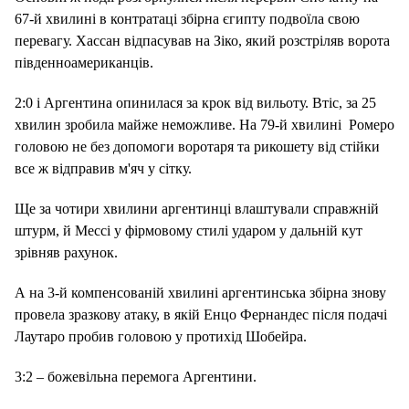
67-й хвилині в контратаці збірна єгипту подвоїла свою
перевагу. Хассан відпасував на
Зіко, який розстріляв ворота
південноамериканців.
2:0 і Аргентина опинилася за крок від вильоту. Втіс, за 25
хвилин зробила майже неможливе. На 79-й хвилині
Ромеро
головою не без допомоги воротаря та рикошету від стійки
все ж відправив м'яч у сітку.
Ще за чотири хвилини аргентинці влаштували справжній
штурм, й Мессі
у фірмовому стилі ударом у дальній кут
зрівняв рахунок.
А на 3-й компенсованій хвилині аргентинська збірна знову
провела зразкову атаку, в якій Енцо Фернандес після подачі
Лаутаро пробив головою у протихід Шобейра.
3:2 – божевільна перемога Аргентини.