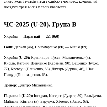
синьо-жовті зустрінуться з однією з чотирьох команд, які
посядуть треті місця у своїх квартетах.
ЧС-2025 (
U
-20).
Група В
Україна — Парагвай — 2:1 (0:0)
Голи:
Деркач (46), Пономаренко (80) — Міньо (69).
Україна (
U
-20):
Крапивцов, Гусєв, Мельниченко (к),
Кисіль, Катрич, Шевченко (Караман, 90), Ващенко (Будко,
77), Кревсун (Панченко, 63), Дігтярь (Деркач, 46), Шах,
Пищур (Пономаренко, 63).
Тренер:
Дмитро Михайленко.
Парагвай (U-20):
Інсфран, Касерес (Дуарте, 89), Бальбуена,
Майдана, Кінтана (к), Баруджа, Хіменес (Гомес, 63),