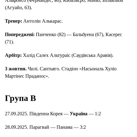
Альфонсо (Фернандес, 46), Кабальєро, Міньо, Вільяльба
(Агуайо, 63).
Тренер:
Антолін Алькарас.
Попереджені:
Панченко (82) — Бальбуена (67), Касерес
(71).
Арбітр:
Халід Салех Альтураіс (Саудівська Аравія).
3 жовтня.
Чилі. Сантьяго. Стадіон «Насьональ Хуліо
Мартінес Праданос».
Група В
27.09.2025. Південна Корея —
Україна
— 1:2
28.09.2025. Парагвай — Панама — 3:2