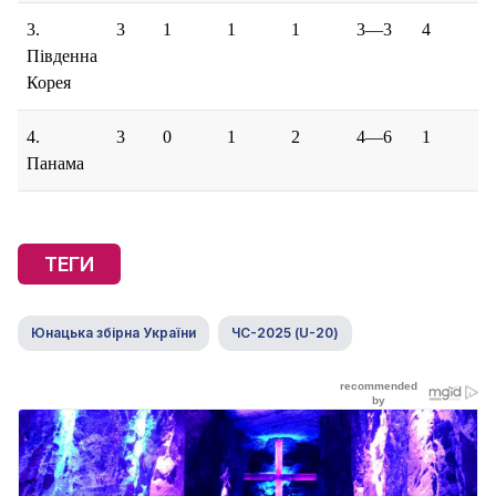
3.
3
1
1
1
3—3
4
Південна
Корея
4.
3
0
1
2
4—6
1
Панама
ТЕГИ
Юнацька збірна України
ЧС-2025 (U-20)