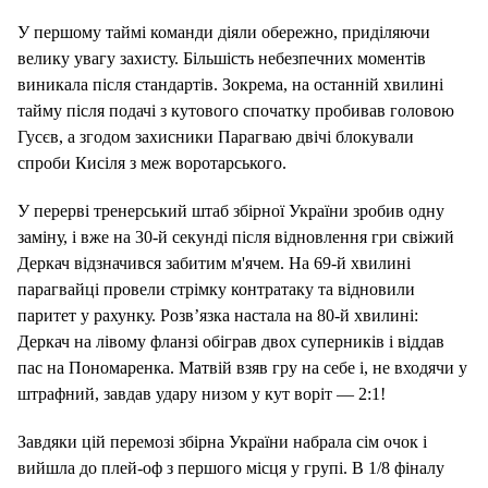
У першому таймі команди діяли обережно, приділяючи
велику увагу захисту. Більшість небезпечних моментів
виникала після стандартів. Зокрема, на останній хвилині
тайму після подачі з кутового спочатку пробивав головою
Гусєв, а згодом захисники Парагваю двічі блокували
спроби Кисіля з меж воротарського.
У перерві тренерський штаб збірної України зробив одну
заміну, і вже на 30-й секунді після відновлення гри свіжий
Деркач відзначився забитим м'ячем. На 69-й хвилині
парагвайці провели стрімку контратаку та відновили
паритет у рахунку. Розв’язка настала на 80-й хвилині:
Деркач на лівому фланзі обіграв двох суперників і віддав
пас на Пономаренка. Матвій взяв гру на себе і, не входячи у
штрафний, завдав удару низом у кут воріт — 2:1!
Завдяки цій перемозі збірна України набрала сім очок і
вийшла до плей-оф з першого місця у групі. В 1/8 фіналу