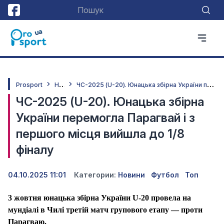
Н
овини
Ч
С-2025 (U-20). Юнацька збірна України перемогла Парагвай і з першого місця вийшла до 1/8 фіналу
Prosport
ЧС-2025 (U-20). Юнацька збірна
України перемогла Парагвай і з
першого місця вийшла до 1/8
фіналу
04.10.2025 11:01
Категории:
Новини
Футбол
Топ
3 жовтня юнацька збірна України
U
-20 провела на
мундіалі в Чилі третій матч групового етапу — проти
Парагваю.