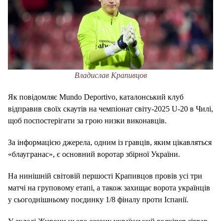
Владислав Крапивцов
Як повідомляє Mundo Deportivo, каталонський клуб
відправив своїх скаутів на чемпіонат світу-2025 U-20 в Чилі,
щоб поспостерігати за грою низки виконавців.
За інформацією джерела, одним із гравців, яким цікавляться
«блаугранас», є основний воротар збірної України.
На нинішній світовій першості Крапивцов провів усі три
матчі на груповому етапі, а також захищає ворота українців
у сьогоднішньому поєдинку 1/8 фіналу проти Іспанії.