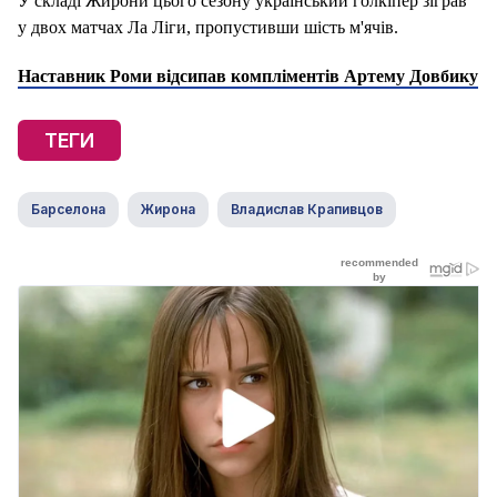
У складі Жирони цього сезону український голкіпер зіграв
у двох матчах Ла Ліги, пропустивши шість м'ячів.
Наставник Роми відсипав компліментів Артему Довбику
ТЕГИ
Барселона
Жирона
Владислав Крапивцов