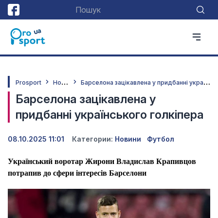
Н
овини
Б
арселона зацікавлена у придбанні українського голкіпера
Prosport
Барселона зацікавлена у
придбанні українського голкіпера
08.10.2025 11:01
Категории:
Новини
Футбол
Український воротар Жирони Владислав Крапивцов
потрапив до сфери інтересів Барселони