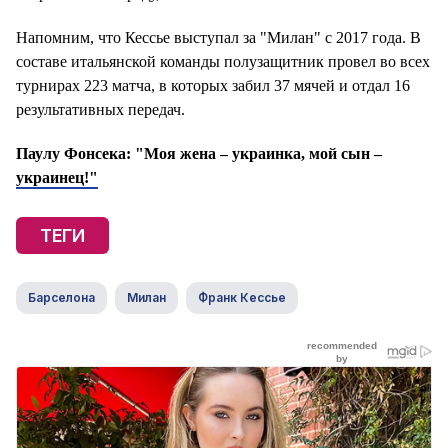
Напомним, что Кессье выступал за "Милан" с 2017 года. В
составе итальянской команды полузащитник провел во всех
турнирах 223 матча, в которых забил 37 мячей и отдал 16
результативных передач.
Паулу Фонсека: "Моя жена – украинка, мой сын –
украинец!"
ТЕГИ
Барселона
Милан
Франк Кессье