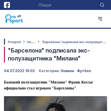
Н
овини
"
Барселона" подписала экс-полузащитника "Милана"
Prosport
"Барселона" подписала экс-
полузащитника "Милана"
04.07.2022 19:02
Категории:
Новини
Футбол
Бывший полузащитник "Милана" Франк Кессье
официально стал игроком "Барселоны"