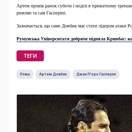
Артем провів ранок суботи і неділі в приватному тренаж
римлян та сам Гасперіні.
Зазначається, що саме Довбик має стати лідером атаки 
Румунська Університатя добряче підняла Кривбас: к
ТЕГИ
Рома
Артем Довбик
Джан П'єро Гасперіні