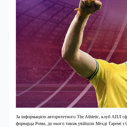
За інформацією авторитетного The Athletic, клуб АПЛ с
форварда Роми, до нього також увійшли Мехді Таремі з 