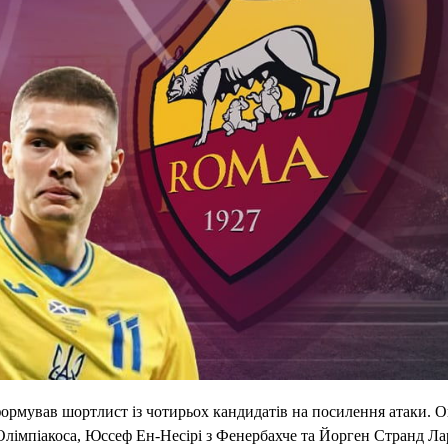
формував шортлист із чотирьох кандидатів на посилення атаки. О
Олімпіакоса, Юссеф Ен-Несірі з Фенербахче та Йорген Странд Ла