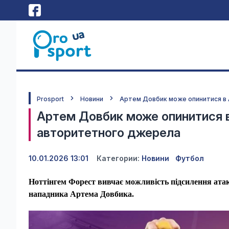
Prosport
Новини
Артем Довбик може опинитися в А
Артем Довбик може опинитися в А
авторитетного джерела
10.01.2026 13:01
Категории:
Новини
Футбол
Ноттінгем Форест вивчає можливість підсилення атаку
нападника Артема Довбика.