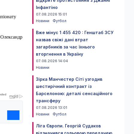
відкрите протистояння з Джанні
Інфантіно
07.08.2026 15:01
мпіонату
Новини
Футбол
Вже мінус 1 455 420 : Генштаб ЗСУ
і Олександр
назвав свіжі дані втрат
загарбників за час їхнього
вторгнення в Україну
07.08.2026 14:04
Новини
Зірка Манчестер Сіті узгодив
шестирічний контракт із
Барселоною: деталі сенсаційного
трансферу
07.08.2026 13:01
Новини
Футбол
Ліга Європи. Георгій Судаков
відзначився гольовою передачею