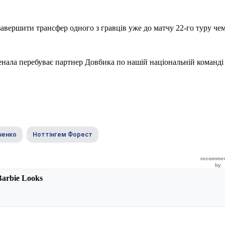
завершити трансфер одного з гравців уже до матчу 22-го туру че
сенала перебуває партнер Довбика по нашій національній команд
ченко
Ноттінгем Форест