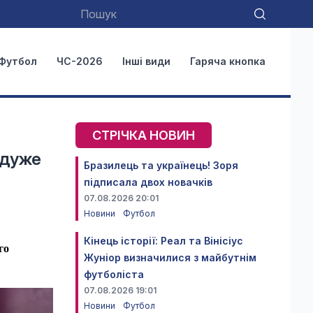
Футбол
ЧС-2026
Інші види
Гаряча кнопка
СТРІЧКА НОВИН
 дуже
Бразилець та українець! Зоря
підписала двох новачків
07.08.2026 20:01
Новини
Футбол
Кінець історії: Реал та Вінісіус
го
Жуніор визначилися з майбутнім
футболіста
07.08.2026 19:01
Новини
Футбол