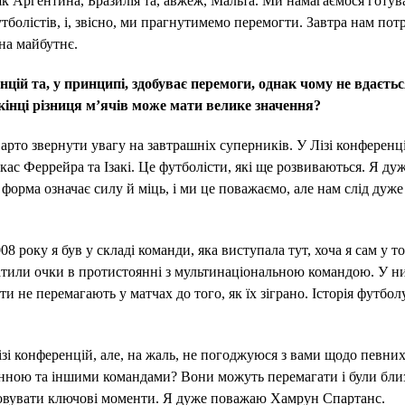
 як Аргентина, Бразилія та, авжеж, Мальта. Ми намагаємося готув
олістів, і, звісно, ми прагнутимемо перемогти. Завтра нам пот
 на майбутнє.
ій та, у принципі, здобуває перемоги, однак чому не вдаєть
икінці різниця мʼячів може мати велике значення?
арто звернути увагу на завтрашніх суперників. У Лізі конференц
ас Феррейра та Ізакі. Це футболісти, які ще розвиваються. Я ду
форма означає силу й міць, і ми це поважаємо, але нам слід дуже
 року я був у складі команди, яка виступала тут, хоча я сам у т
ратили очки в протистоянні з мультинаціональною командою. У н
 не перемагають у матчах до того, як їх зіграно. Історія футбол
зі конференцій, але, на жаль, не погоджуюся з вами щодо певних
анною та іншими командами? Вони можуть перемагати і були бли
ізовувати ключові моменти. Я дуже поважаю Хамрун Спартанс.