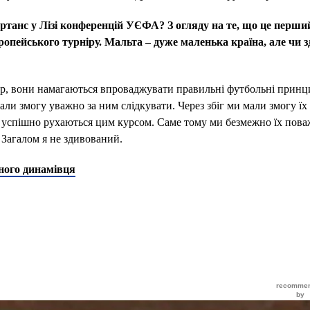
ртанс у Лізі конференцій УЄФА? З огляду на те, що це перши
ропейського турніру. Мальта – дуже маленька країна, але чи 
нер, вони намагаються впроваджувати правильні футбольні принц
ли змогу уважно за ним слідкувати. Через збіг ми мали змогу їх
е успішно рухаються цим курсом. Саме тому ми безмежно їх пова
. Загалом я не здивований.
ного динамівця