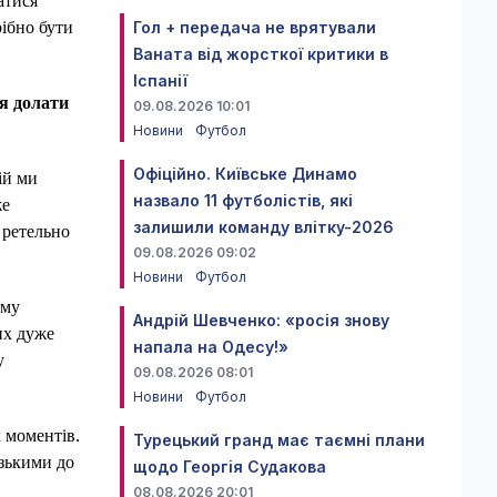
атися
Гол + передача не врятували
рібно бути
Ваната від жорсткої критики в
Іспанії
ся долати
09.08.2026 10:01
Новини
Футбол
Офіційно. Київське Динамо
ій ми
назвало 11 футболістів, які
же
залишили команду влітку-2026
 ретельно
09.08.2026 09:02
Новини
Футбол
ому
Андрій Шевченко: «росія знову
их дуже
напала на Одесу!»
у
09.08.2026 08:01
Новини
Футбол
 моментів.
Турецький гранд має таємні плани
зькими до
щодо Георгія Судакова
08.08.2026 20:01