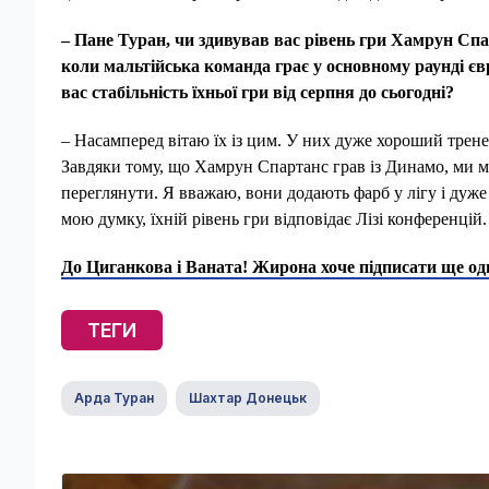
– Пане Туран, чи здивував вас рівень гри Хамрун Спа
коли мальтійська команда грає у основному раунді єв
вас стабільність їхньої гри від серпня до сьогодні?
– Насамперед вітаю їх із цим. У них дуже хороший тре
Завдяки тому, що Хамрун Спартанс грав із Динамо, ми ма
переглянути. Я вважаю, вони додають фарб у лігу і дуж
мою думку, їхній рівень гри відповідає Лізі конференцій
До Циганкова і Ваната! Жирона хоче підписати ще од
ТЕГИ
Арда Туран
Шахтар Донецьк