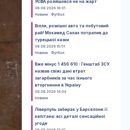
УЄФА розійшовся не на жарт
08.08.2026 16:01
Новини
Футбол
Вілли, розкішні авто та побутовий
рай! Мохамед Салах потрапив до
турецької казки
08.08.2026 15:01
Новини
Футбол
Вже мінус 1 456 610 : Генштаб ЗСУ
назвав свіжі дані втрат
загарбників за час їхнього
вторгнення в Україну
08.08.2026 14:04
Новини
Ліверпуль забирає у Барселони її
капітана: всі деталі сенсаційної
угоди
08.08.2026 13:01