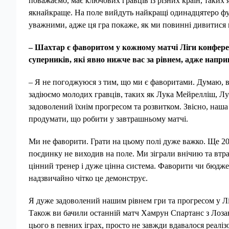
поважаємо, має ключових гравців із різних країн, таких
якнайкраще. На поле вийдуть найкращі одинадцятеро футб
уважними, адже ця гра покаже, як ми повинні дивитися
– Шахтар є фаворитом у кожному матчі Ліги конференц
суперників, які явно нижче вас за рівнем, адже напр
– Я не погоджуюся з тим, що ми є фаворитами. Думаю, в
задіюємо молодих гравців, таких як Лука Мейрелліш, Лук
задоволений їхнім прогресом та розвитком. Звісно, наша 
продумати, що робити у завтрашньому матчі.
Ми не фаворити. Грати на цьому полі дуже важко. Ще 2008
поєдинку не виходив на поле. Ми зіграли внічию та вт
цінний тренер і дуже цінна система. Фаворити чи бюджети
надзвичайно чітко це демонструє.
Я дуже задоволений нашим рівнем гри та прогресом у Лі
Також ви бачили останній матч Хамрун Спартанс з Лоз
цього в певних іграх, просто не завжди вдавалося реал