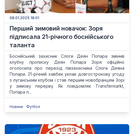
08.01.2025 18:01
Перший зимовий новачок: Зоря
підписала 21-річного боснійського
таланта
Боснійський захисник Слоги Деян Попара змінив
клубну прописку Деян Попара Зоря офіційно
оголосила про перехід півзахисника Слоги Деяна
Попари. 21-річний хавбек уклав довгострокову угоду
з луганським клубом і став першим новобранцем Зорі
у зимову перерву. Як повідомляє Тransfermarkt,
Попара п...
Новини
Футбол