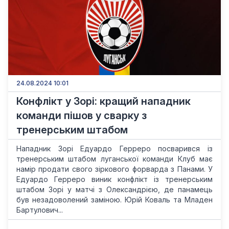
24.08.2024 10:01
Конфлікт у Зорі: кращий нападник
команди пішов у сварку з
тренерським штабом
Нападник Зорі Едуардо Герреро посварився із
тренерським штабом луганської команди Клуб має
намір продати свого зіркового форварда з Панами. У
Едуардо Герреро виник конфлікт із тренерським
штабом Зорі у матчі з Олександрією, де панамець
був незадоволений заміною. Юрій Коваль та Младен
Бартулович...