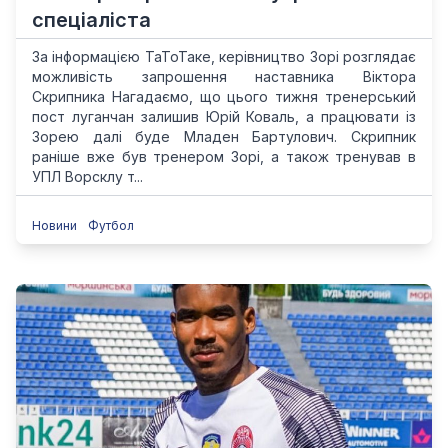
спеціаліста
За інформацією ТаТоТаке, керівництво Зорі розглядає
можливість запрошення наставника Віктора
Скрипника Нагадаємо, що цього тижня тренерський
пост луганчан залишив Юрій Коваль, а працювати із
Зорею далі буде Младен Бартулович. Скрипник
раніше вже був тренером Зорі, а також тренував в
УПЛ Ворсклу т...
Новини
Футбол