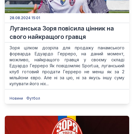
28.08.2024 15:01
Луганська Зоря повісила цінник на
свого найкращого гравця
Зоря цілком дозріла для продажу панамського
форварда Едуардо Герреро, на даний момент,
можливо, найкращого гравця у своєму складі
Едуардо Герреро Як повідомляє Sport.ua, луганський
клуб готовий продати Герреро не менш як за 2
мільйони євро. Але ні за цю, ні за якусь іншу суму
купувати його ніх...
Новини
Футбол