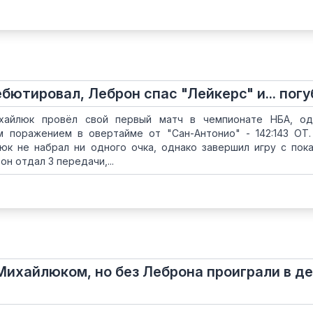
бютировал, Леброн спас "Лейкерс" и... погу
хайлюк провёл свой первый матч в чемпионате НБА, од
 поражением в овертайме от "Сан-Антонио" - 142:143 ОТ.
юк не набрал ни одного очка, однако завершил игру с пок
он отдал 3 передачи,...
 Михайлюком, но без Леброна проиграли в де