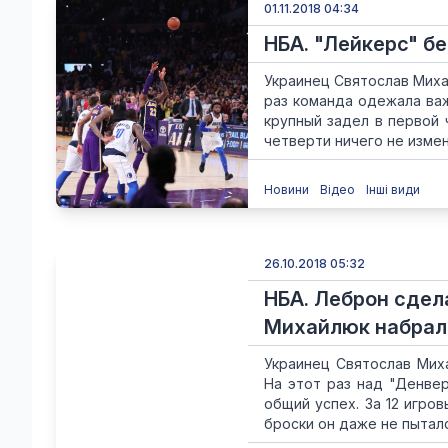
01.11.2018 04:34
НБА. "Лейкерс" б
Украинец Святослав Миха
раз команда одежала важ
крупный задел в первой 
четверти ничего не измени
Новини
Відео
Інші види
26.10.2018 05:32
НБА. Леброн сдел
Михайлюк набрал 
Украинец Святослав Мих
На этот раз над "Денвер
общий успех. За 12 игров
броски он даже не пытался