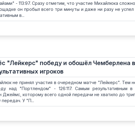
йами" - 113:97. Сразу отметим, что участие Михайлюка сложно
лощадке он пробыл всего три минуты и даже ни разу не успел
ативным в...
ёс "Лейкерс" победу и обошёл Чемберлена 
ультативных игроков
йлюк не принял участия в очередном матче "Лейкерс". Тем н
ду над "Портлендом" - 126:117. Самым результативным в
 Джеймс, которому всего одной передачи не хватило до три
 передач. У "П...