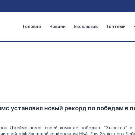
Головна
Новини
Ексклюзив
Топтеми
мс установил новый рекорд по победам в п
рон Джеймс помог своей команде победить "Хьюстон" в 
ии плей-офф Западной конференции НБА. Для 35-летнего Леб