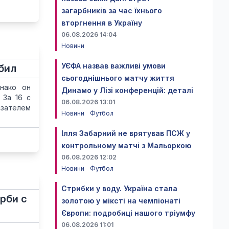
загарбників за час їхнього
вторгнення в Україну
06.08.2026 14:04
Новини
УЄФА назвав важливі умови
бил
сьогоднішнього матчу життя
нако он
Динамо у Лізі конференцій: деталі
 За 16 с
06.08.2026 13:01
азателем
Новини
Футбол
Ілля Забарний не врятував ПСЖ у
контрольному матчі з Мальоркою
06.08.2026 12:02
Новини
Футбол
Стрибки у воду. Україна стала
рби с
золотою у міксті на чемпіонаті
Європи: подробиці нашого тріумфу
06.08.2026 11:01