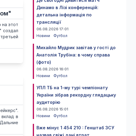
Де сьогодні дивитися матч
Динамо в Лізі конференцій:
сом"
детальна інформація по
трансляції
 на этот
06.08.2026 17:01
" создал
Новини
Футбол
 третьей
Михайло Мудрик завітав у гості до
Анатолія Трубіна: в чому справа
(фото)
06.08.2026 16:01
Новини
Футбол
УПЛ ТБ на 1-му турі чемпіонату
України зібрав рекордну глядацьку
аудиторію
06.08.2026 15:01
ейкерс".
Новини
Футбол
 вклад в
 Дальние
Вже мінус 1 454 210 : Генштаб ЗСУ
назвав свіжі дані втрат