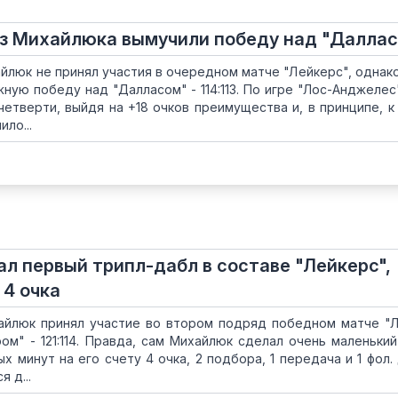
ез Михайлюка вымучили победу над "Далла
йлюк не принял участия в очередном матче "Лейкерс", однако
ную победу над "Далласом" - 114:113. По игре "Лос-Анджелес
четверти, выйдя на +18 очков преимущества и, в принципе, к
ло...
ал первый трипл-дабл в составе "Лейкерс",
4 очка
айлюк принял участие во втором подряд победном матче "Л
ом" - 121:114. Правда, сам Михайлюк сделал очень маленький
ых минут на его счету 4 очка, 2 подбора, 1 передача и 1 фол.
 д...