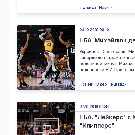
Інші види
Новини
23.10.2018 06:10
НБА. Михайлюк де
Украинец Святослав Ми
завершился драматичным
половиной минут Михайл
полезности +12. При этом 
Новини
Відео
Інші види
07.10.2018 04:46
НБА. "Лейкерс" с
"Клипперс"