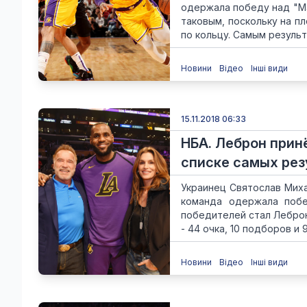
одержала победу над "Ма
таковым, поскольку на п
по кольцу. Самым результ
Новини
Відео
Інші види
15.11.2018 06:33
НБА. Леброн прин
списке самых рез
Украинец Святослав Миха
команда одержала побе
победителей стал Леброн
- 44 очка, 10 подборов и 9
Новини
Відео
Інші види