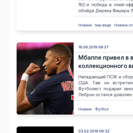
162-я победа в плей-оф
обойдя Дерека Фишера (161
Новини
Інші види
Новини сп
16.06.2019 08:37
Мбаппе привел в 
коллекционного в
Нападающий ПСЖ и сборн
США. Там он встретил
Футболист подарил звезд
Леброн остался доволен п
Новини
Футбол
03.02.2019 06:32