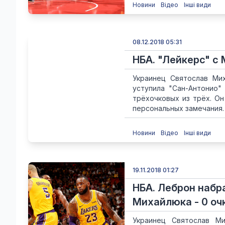
Новини
Відео
Інші види
08.12.2018 05:31
НБА. "Лейкерс" с
Украинец Святослав Ми
уступила "Сан-Антонио"
трёхочковых из трёх. Он
персональных замечания. У
Новини
Відео
Інші види
19.11.2018 01:27
НБА. Леброн набра
Михайлюка - 0 оч
Украинец Святослав Ми