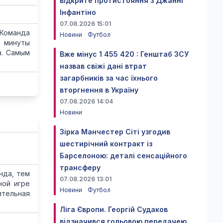
відкрите протистояння з Джанні
Інфантіно
07.08.2026 15:01
Команда
Новини
Футбол
2 минуты
а. Самым
Вже мінус 1 455 420 : Генштаб ЗСУ
назвав свіжі дані втрат
загарбників за час їхнього
вторгнення в Україну
07.08.2026 14:04
Новини
Зірка Манчестер Сіті узгодив
шестирічний контракт із
Барселоною: деталі сенсаційного
трансферу
нда, тем
07.08.2026 13:01
ной игре
Новини
Футбол
ительная
Ліга Європи. Георгій Судаков
відзначився гольовою передачею