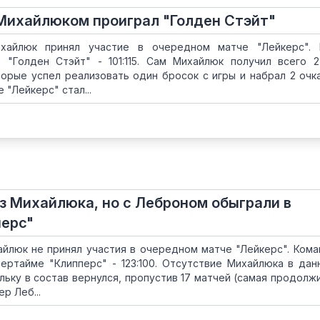
 Михайлюком проиграл "Голден Стэйт"
хайлюк принял участие в очередном матче "Лейкерс". 
 "Голден Стэйт" - 101:115. Сам Михайлюк получил всего 
торые успел реализовать один бросок с игры и набрал 2 очк
 "Лейкерс" стал...
ез Михайлюка, но с Леброном обыграли в
перс"
йлюк не принял участия в очередном матче "Лейкерс". Кома
ертайме "Клипперс" - 123:100. Отсутствие Михайлюка в дан
льку в состав вернулся, пропустив 17 матчей (самая продолж
ер Леб...