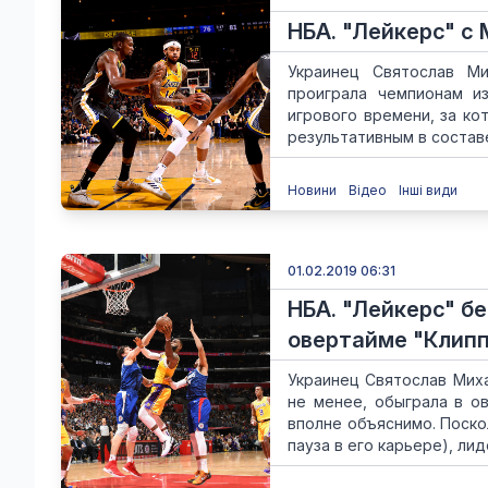
НБА. "Лейкерс" с
Украинец Святослав Ми
проиграла чемпионам из
игрового времени, за ко
результативным в составе
Новини
Відео
Інші види
01.02.2019 06:31
НБА. "Лейкерс" б
овертайме "Клип
Украинец Святослав Миха
не менее, обыграла в ов
вполне объяснимо. Поско
пауза в его карьере), лид