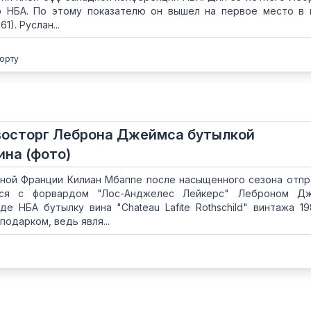
ф НБА. По этому показателю он вышел на первое место в 
). Руслан...
орту
восторг Леброна Джеймса бутылкой
ина (фото)
ой Франции Килиан Мбаппе после насыщенного сезона отпр
ся с форвардом "Лос-Анджелес Лейкерс" Леброном Дж
е НБА бутылку вина "Chateau Lafite Rothschild" винтажа 19
одарком, ведь явля...