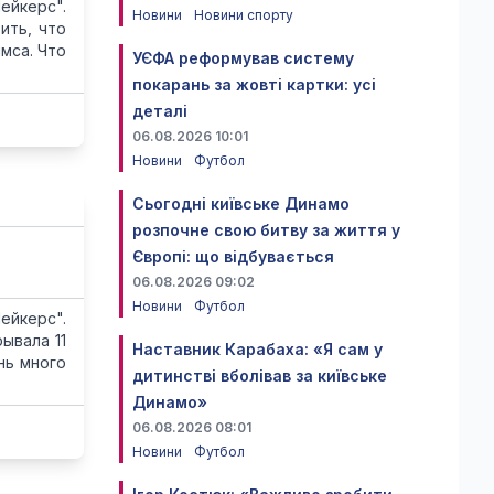
ейкерс".
Новини
Новини спорту
ить, что
мса. Что
УЄФА реформував систему
покарань за жовті картки: усі
деталі
06.08.2026 10:01
Новини
Футбол
Сьогодні київське Динамо
розпочне свою битву за життя у
Європі: що відбувається
06.08.2026 09:02
Новини
Футбол
ейкерс".
ывала 11
Наставник Карабаха: «Я сам у
нь много
дитинстві вболівав за київське
Динамо»
06.08.2026 08:01
Новини
Футбол