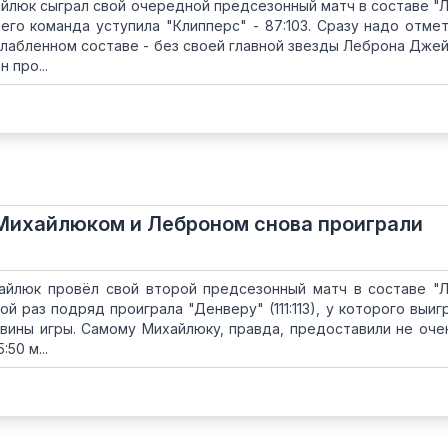
йлюк сыграл свой очередной предсезонный матч в составе "Л
го команда уступила "Клипперс" - 87:103. Сразу надо отмет
слабленном составе - без своей главной звезды Леброна Джей
 про...
 Михайлюком и Леброном снова проиграли
айлюк провёл свой второй предсезонный матч в составе "Л
й раз подряд проиграла "Денверу" (111:113), у которого выигр
вины игры. Самому Михайлюку, правда, предоставили не оче
50 м...