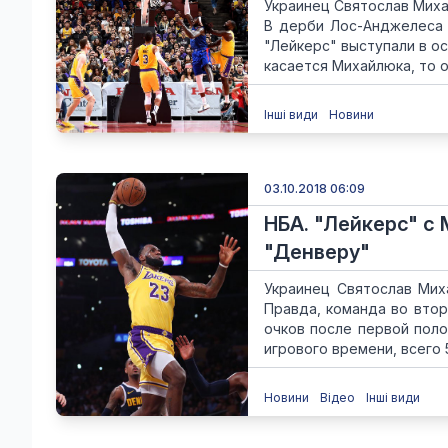
Украинец Святослав Миха
В дерби Лос-Анджелеса е
"Лейкерс" выступали в о
касается Михайлюка, то он
Інші види
Новини
03.10.2018 06:09
НБА. "Лейкерс" с
"Денверу"
Украинец Святослав Мих
Правда, команда во второ
очков после первой поло
игрового времени, всего 5:
Новини
Відео
Інші види