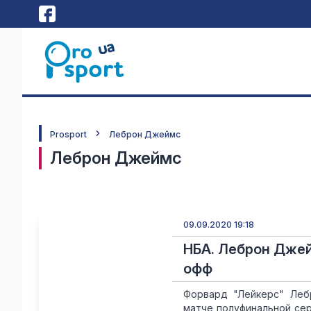
Prosport
Леброн Джеймс
Леброн Джеймс
09.09.2020 19:18
НБА. Леброн Джей
офф
Форвард "Лейкерс" Леб
матче полуфинальной сер