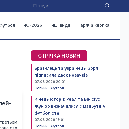
Футбол
ЧС-2026
Інші види
Гаряча кнопка
СТРІЧКА НОВИН
Бразилець та українець! Зоря
підписала двох новачків
07.08.2026 20:01
Новини
Футбол
Кінець історії: Реал та Вінісіус
лей-
Жуніор визначилися з майбутнім
футболіста
07.08.2026 19:01
третьем
Новини
Футбол
рона это